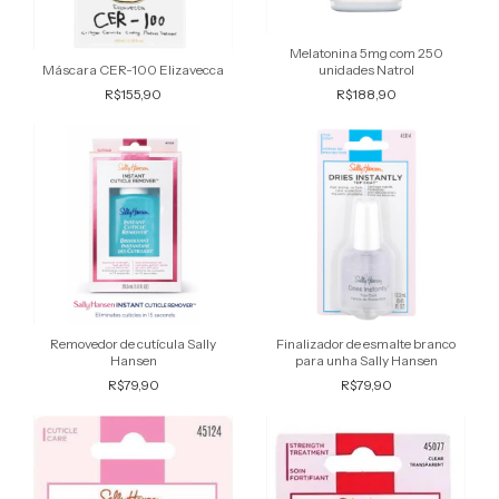
Melatonina 5mg com 250
unidades Natrol
Máscara CER-100 Elizavecca
R$188,90
R$155,90
Removedor de cutícula Sally
Finalizador de esmalte branco
Hansen
para unha Sally Hansen
R$79,90
R$79,90