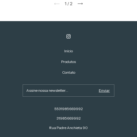
1
/
2
Início
Produtos
Contato
5531985669992
31985669992
Rua Padre Anchieta 90