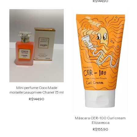
R$144,90
Mini perfume Coco Made
moiselle Leauprivee Chanel 7,5 ml
R$144,90
Máscara CER-100 Curl cream
Elizavecca
R$155,90