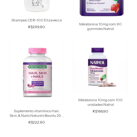
Shampoo CER-100 Elizavecca
Melatonina 10mg com 90
R$299,90
gummies Natrol
Melatonina 10mg com 100
unidades Natrol
Suplemento vitamínico Hair,
R$166,90
Skin,& Nails Nature’s Bounty 250
cápsula
R$222,90