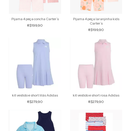
Pijama 4 peça laranjinha kids
Pijama 4 peça concha Carter’s
Carter’s
R$199,90
R$199,90
kit vestido e short lilás Adidas
kit vestido e short rosa Adidas
R$279,90
R$279,90