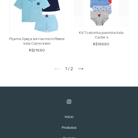
Kit 7 calcinha joaninha kids
Carter’s
Pijama 3 peça sorriso micro fleece
kids Calvin klein
R$199,90
R$219,90
1
/
2
Início
Produtos