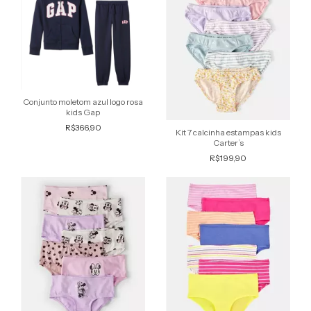
Conjunto moletom azul logo rosa
kids Gap
R$366,90
Kit 7 calcinha estampas kids
Carter’s
R$199,90