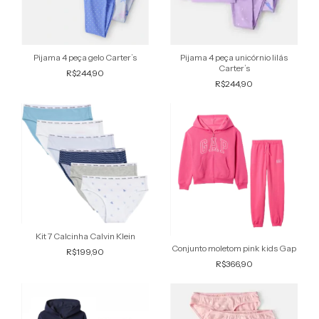
Pijama 4 peça gelo Carter’s
Pijama 4 peça unicórnio lilás
Carter’s
R$244,90
R$244,90
Kit 7 Calcinha Calvin Klein
Conjunto moletom pink kids Gap
R$199,90
R$366,90