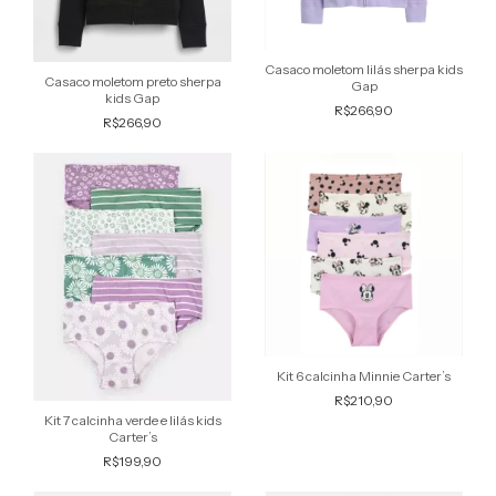
Casaco moletom lilás sherpa kids
Casaco moletom preto sherpa
Gap
kids Gap
R$266,90
R$266,90
Kit 6 calcinha Minnie Carter’s
R$210,90
Kit 7 calcinha verde e lilás kids
Carter’s
R$199,90