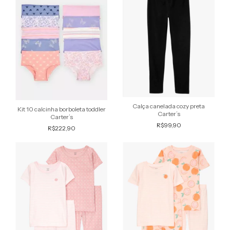
Calça canelada cozy preta
Kit 10 calcinha borboleta toddler
Carter’s
Carter’s
R$99,90
R$222,90