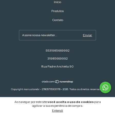
Início
Produtos
Contato
5531985669992
31985669992
Rua Padre Anchieta 90
Copyright manustorebr - 27805715000178 - 2026. Todos os direitos reservados.
Ao navegar por este site
você aceita o uso de cookies
para
agilizar a sua experiência de compra.
Entendi