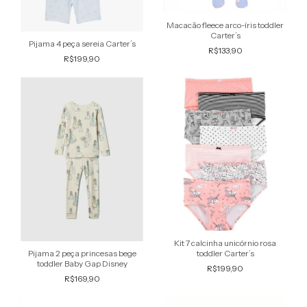
Macacão fleece arco-íris toddler
Carter’s
Pijama 4 peça sereia Carter’s
R$133,90
R$199,90
Kit 7 calcinha unicórnio rosa
Pijama 2 peça princesas bege
toddler Carter’s
toddler Baby Gap Disney
R$199,90
R$169,90