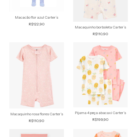
Macacão flor azul Carter’s
R$122,90
Macaquinho borboleta Carter’s
R$110,90
Pijama 4 peça abacaxi Carter’s
Macaquinho rosa flores Carter’s
R$199,90
R$110,90