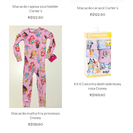
Macacão raposa azul toddler
Macacão caracol Carter’s
Carter’s
R$122,90
R$122,90
Kit 6 Calcinha desfralde bluey
rosa Disney
R$199,90
Macacão malha fria princesas
Disney
R$133,90