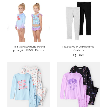
Kit 3 Maiô pequena sereia
Kit 2 calça preta e branca
proteção UV50+ Disney
Carter’s
R$111,90