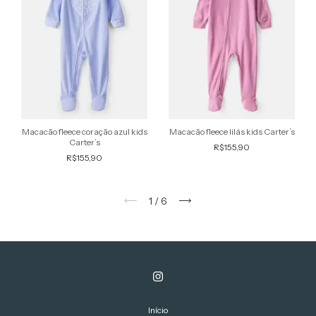
Macacão fleece coração azul kids
Macacão fleece lilás kids Carter’s
Carter’s
R$155,90
R$155,90
1
/
6
Início