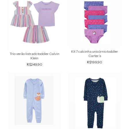
Kit 7 calcinha unicórnio toddler
Trio verão listrado toddler Calvin
Carter’s
Klein
R$199,90
R$249,90