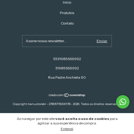
Início
Produtos
Contato
5531985669992
31985669992
Rua Padre Anchieta 90
Copyright manustorebr - 27805715000178 - 2026. Todos os direitos reservados.
Ao navegar por este site
você aceita o uso de cookies
para
agilizar a sua experiência de compra.
Entendi