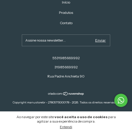
Início
Produtos
Contato
5531985669992
31985669992
Rua Padre Anchieta 90
Copyright manustorebr - 27805715000178 - 2026. Todos os direitos reservados.
Ao navegar por este site
você aceita o uso de cookies
para
agilizar a sua experiência de compra.
Entendi